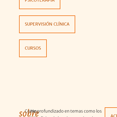
PSICOTERAPIA
SUPERVISIÓN CLÍNICA
CURSOS
sobre
Como
He profundizado en temas como los
AC