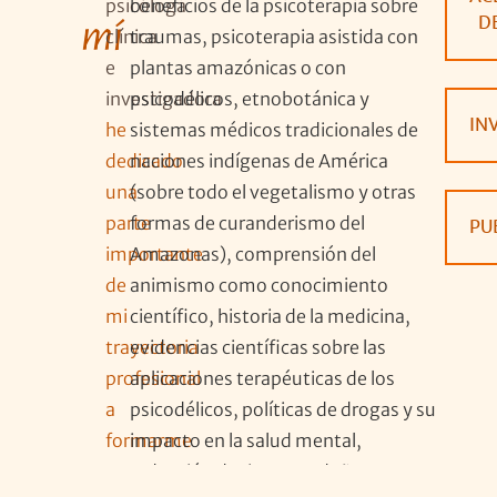
psicóloga
beneficios de la psicoterapia sobre
D
mí
clínica
traumas, psicoterapia asistida con
e
plantas amazónicas o con
investigadora
psicodélicos, etnobotánica y
IN
he
sistemas médicos tradicionales de
dedicado
naciones indígenas de América
una
(sobre todo el vegetalismo y otras
parte
formas de curanderismo del
PU
importante
Amazonas), comprensión del
de
animismo como conocimiento
mi
científico, historia de la medicina,
trayectoria
evidencias científicas sobre las
profesional
aplicaciones terapéuticas de los
a
psicodélicos, políticas de drogas y su
formarme
impacto en la salud mental,
y a
reducción de riesgos y daños como